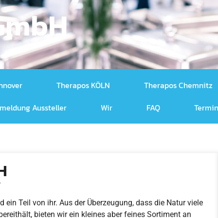
 GmbH
nnover
Therapos KÖLN
Therapos Chemnitz
meldung Aussteller
Wir
FAQ
Termin
H
r
d ein Teil von ihr. Aus der Überzeugung, dass die Natur viele
eithält, bieten wir ein kleines aber feines Sortiment an