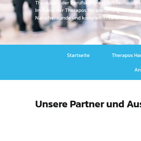
Therapos – der Berufskongress mit Fachausste
Im Fokus der Therapos Veranstaltungen stehen 
Naturheilkunde und komplementären Medizin.
Startseite
Therapos Ha
An
Unsere Partner und Aus