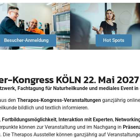
Besucher-Anmeldung
Hot Spots
er-Kongress KÖLN 22. Mai 202
tzwerk, Fachtagung für Naturheilkunde und mediales Event in
aus den
Therapos-Kongress-Veranstaltungen
ganzjährig online
kunde bildlich und textlich informieren.
,
Fortbildungsmöglichkeit
,
Interaktion mit Experten
,
Networkin
rpunkte können zur Veranstaltung und im Nachgang in
Präsenz
g
. Die Therapos Aussteller können ganzjährig auf Veranstaltun