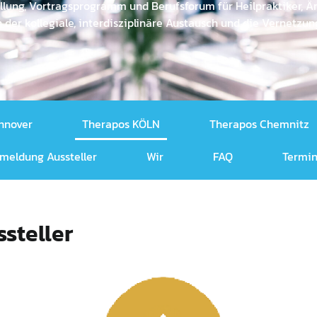
llung, Vortragsprogramm und Berufsforum für Heilpraktiker, Ä
der kollegiale, interdisziplinäre Austausch und die Vernetzung
nnover
Therapos KÖLN
Therapos Chemnitz
meldung Aussteller
Wir
FAQ
Termin
steller