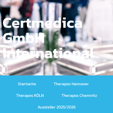
Certmedica
GmbH
International
Startseite
Therapos Hannover
Therapos KÖLN
Therapos Chemnitz
Aussteller 2025/2026