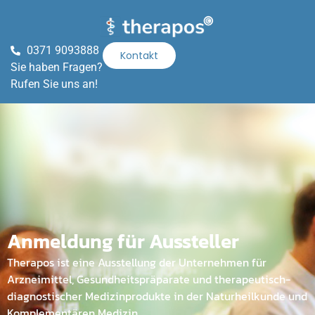
0371 9093888
Kontakt
Sie haben Fragen?
Rufen Sie uns an!
Anmeldung für Aussteller
Therapos ist eine Ausstellung der Unternehmen für
Arzneimittel, Gesundheitspräparate und therapeutisch-
diagnostischer Medizinprodukte in der Naturheilkunde und
Komplementären Medizin.