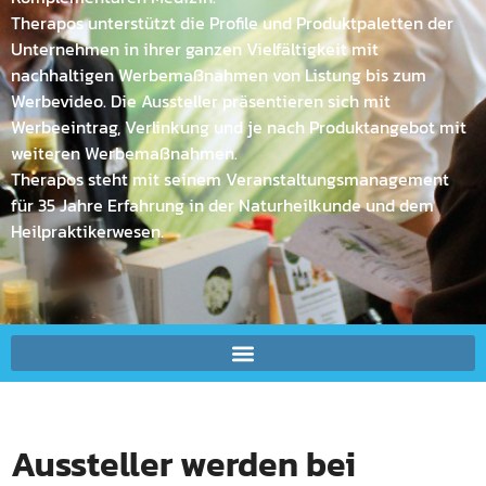
Therapos unterstützt die Profile und Produktpaletten der
Unternehmen in ihrer ganzen Vielfältigkeit mit
nachhaltigen Werbemaßnahmen von Listung bis zum
Werbevideo. Die Aussteller präsentieren sich mit
Werbeeintrag, Verlinkung und je nach Produktangebot mit
weiteren Werbemaßnahmen.
Therapos steht mit seinem Veranstaltungsmanagement
für 35 Jahre Erfahrung in der Naturheilkunde und dem
Heilpraktikerwesen.
Aussteller werden bei