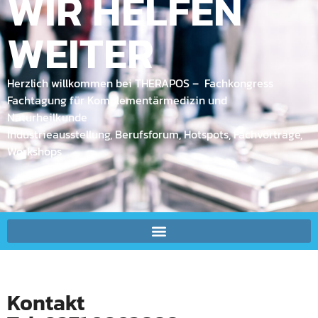
WIR HELFEN
WEITER
Herzlich willkommen bei THERAPOS – Fachkongress
Fachtagung für Komplementärmedizin und
Naturheilkunde
Industrieausstellung, Berufsforum, Hotspots, Fachvorträge,
Workshops
Kontakt