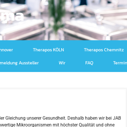
rma
nnover
Therapos KÖLN
Therapos Chemnitz
meldung Aussteller
Wir
FAQ
Termin
 der Gleichung unserer Gesundheit. Deshalb haben wir bei JAB
wertige Mikroorganismen mit höchster Qualität und ohne