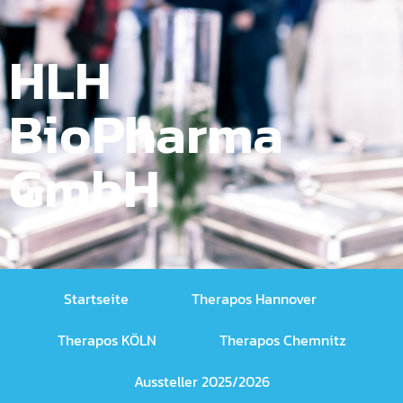
HLH
BioPharma
GmbH
Startseite
Therapos Hannover
Therapos KÖLN
Therapos Chemnitz
Aussteller 2025/2026