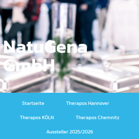
NatuGena
GmbH
Startseite
Therapos Hannover
Therapos KÖLN
Therapos Chemnitz
Aussteller 2025/2026