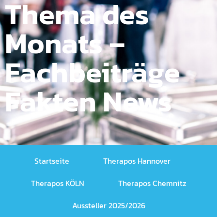
Thema des
Monats –
Fachbeiträge
Fakten News
Startseite
Therapos Hannover
Therapos KÖLN
Therapos Chemnitz
Aussteller 2025/2026