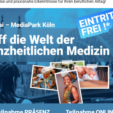
se und praxisnahe Erkenntnisse für Ihren beruflichen Alltag!
eilnahme PRÄSENZ
Teilnahme ONLIN