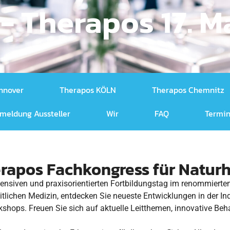
 Therapos 17. Ma
nnover
Therapos KÖLN
Therapos Chemnitz
meldung Aussteller
Wir
FAQ
Termin
rapos Fachkongress für Naturh
intensiven und praxisorientierten Fortbildungstag im renommie
tlichen Medizin, entdecken Sie neueste Entwicklungen in der Indu
kshops. Freuen Sie sich auf aktuelle Leitthemen, innovative B