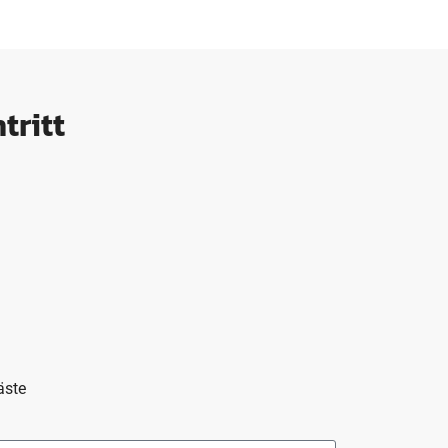
tritt
äste